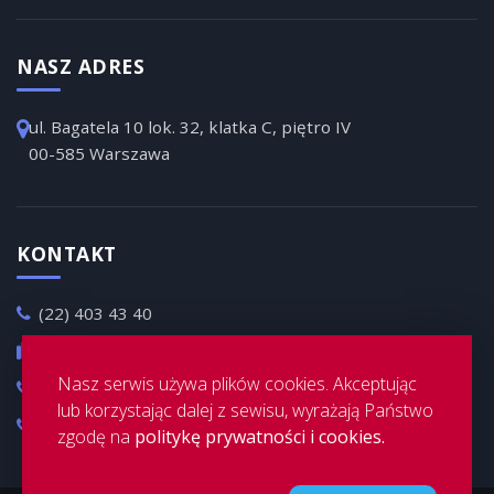
NASZ ADRES
ul. Bagatela 10 lok. 32, klatka C, piętro IV
00-585 Warszawa
KONTAKT
(22) 403 43 40
(22) 403 43 31
Nasz serwis używa plików cookies. Akceptując
+48 501 361 379
lub korzystając dalej z sewisu, wyrażają Państwo
+48 504 198 488
zgodę na
politykę prywatności i cookies.