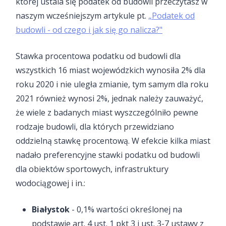
której ustala się podatek od budowli przeczytasz w
naszym wcześniejszym artykule pt.
„Podatek od
budowli - od czego i jak się go nalicza?"
Stawka procentowa podatku od budowli dla
wszystkich 16 miast wojewódzkich wynosiła 2% dla
roku 2020 i nie uległa zmianie, tym samym dla roku
2021 również wynosi 2%, jednak należy zauważyć,
że wiele z badanych miast wyszczególniło pewne
rodzaje budowli, dla których przewidziano
oddzielną stawkę procentową. W efekcie kilka miast
nadało preferencyjne stawki podatku od budowli
dla obiektów sportowych, infrastruktury
wodociągowej i in.:
Białystok
- 0,1% wartości określonej na
podstawie art. 4 ust. 1 pkt 3 i ust. 3-7 ustawy z