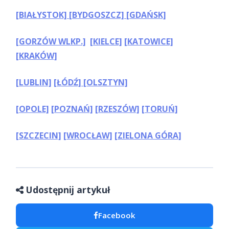
[BIAŁYSTOK]
[BYDGOSZCZ]
[GDAŃSK]
[GORZÓW WLKP.]
[KIELCE]
[KATOWICE]
[KRAKÓW]
[LUBLIN]
[ŁÓDŹ]
[OLSZTYN]
[OPOLE]
[POZNAŃ]
[RZESZÓW]
[TORUŃ]
[SZCZECIN]
[WROCŁAW]
[ZIELONA GÓRA]
Udostępnij artykuł
Facebook