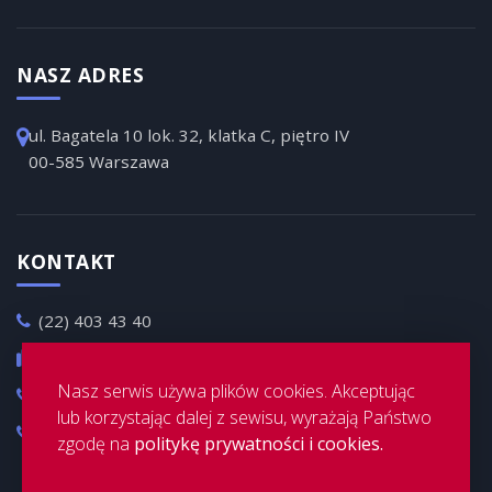
NASZ ADRES
ul. Bagatela 10 lok. 32, klatka C, piętro IV
00-585 Warszawa
KONTAKT
(22) 403 43 40
(22) 403 43 31
Nasz serwis używa plików cookies. Akceptując
+48 501 361 379
lub korzystając dalej z sewisu, wyrażają Państwo
+48 504 198 488
zgodę na
politykę prywatności i cookies.