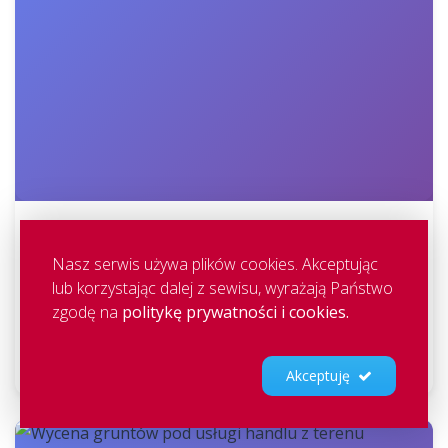
Nasz serwis używa plików cookies. Akceptując
Wycena portfela działek
lub korzystając dalej z sewisu, wyrażają Państwo
zgodę na
politykę prywatności i cookies.
W II kwartale wyceniliśmy portfel działek
(skrawków) skupowanych przez dewelopera w
Warszawie.
Akceptuję