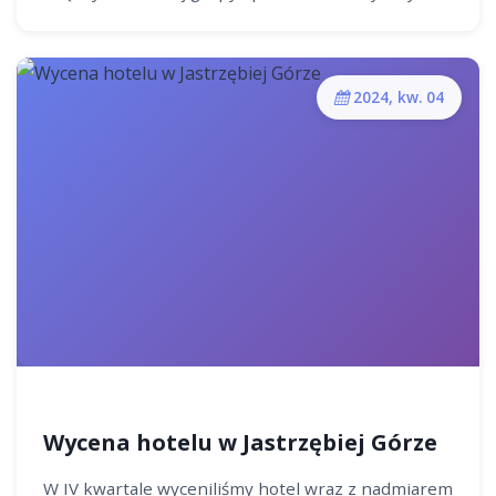
2024, kw. 04
Wycena hotelu w Jastrzębiej Górze
W IV kwartale wyceniliśmy hotel wraz z nadmiarem